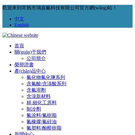
歡迎來到常熟市鴻嘉氟科技有限公司官方網(wǎng)站！
中文
English
首頁
關(guān)于我們
公司簡介
榮譽證書
產(chǎn)品中心
氟化物氟化鹽系列
含氟酸/含溴酸系列
含氟溶劑
含溴新材料
精 細化工原料
制冷劑
氟涂料/氟樹脂
氟橡膠/氟硅油
氟塑料/酚醛樹脂
新聞中心