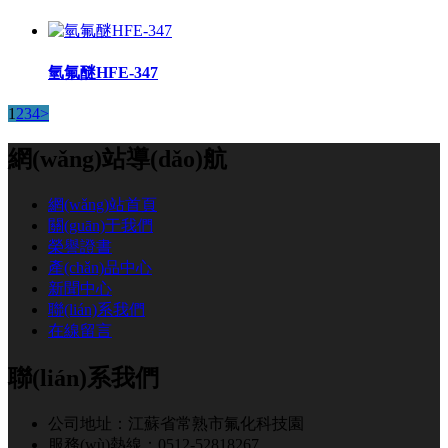
氫氟醚HFE-347
1
2
3
4
>
網(wǎng)站導(dǎo)航
網(wǎng)站首頁
關(guān)于我們
榮譽證書
產(chǎn)品中心
新聞中心
聯(lián)系我們
在線留言
聯(lián)系我們
公司地址：江蘇省常熟市氟化科技園
服務(wù)熱線：0512-52818267